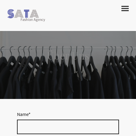
Über Uns
Name
*